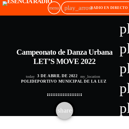
play_arrow
menu
RADIO EN DIRECTO
p
p
Campeonato de Danza Urbana
LET’S MOVE 2022
p
3 DE ABRIL DE 2022
today
my_location
POLIDEPORTIVO MUNICIPAL DE LA LUZ
p
p
share
email
p