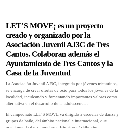
p
LET’S MOVE¡ es un proyecto
p
creado y organizado por la
Asociación Juvenil AJ3C de Tres
Cantos. Colaboran además el
p
Ayuntamiento de Tres Cantos y la
Casa de la Juventud
p
La Asociación Juvenil AJ3C, integrada por jóvenes tricantinos,
se encarga de crear ofertas de ocio para todos los jóvenes de la
localidad, inculcando y fomentando importantes valores como
alternativa en el desarrollo de la adolescencia.
El campeonato LET´S MOVE va dirigido a escuelas de danza y
grupos de baile, del ámbito nacional e internacional, que
practiquen la danza moderna, Hip Hop y/o Bboying.