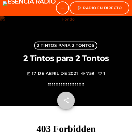
play_arrow
menu
RADIO EN DIRECTO
2 TINTOS PARA 2 TONTOS
2 Tintos para 2 Tontos
17 DE ABRIL DE 2021
759
1
today
share
email
1