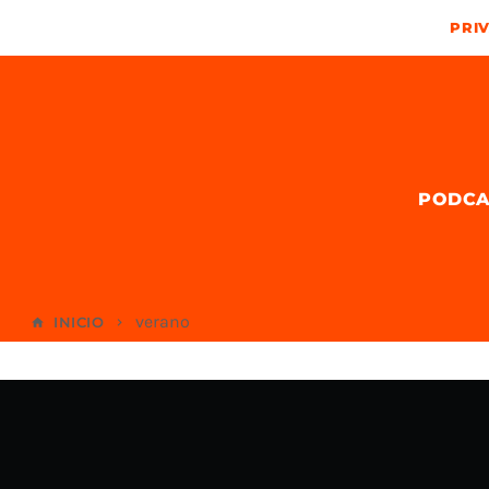
PRIV
PODCA
verano
INICIO
home
keyboard_arrow_right