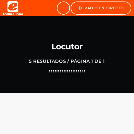
play_arrow
menu
RADIO EN DIRECTO
Locutor
5 RESULTADOS / PÁGINA 1 DE 1
person_outline